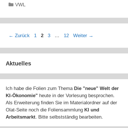
Kategorien
VWL
Seite
Seite
Seite
Seite
←
Zurück
1
2
3
…
12
Weiter
→
Aktuelles
Ich habe die Folien zum Thema
Die "neue" Welt der
KI-Ökonomie"
heute in der Vorlesung besprochen.
Als Erweiterung finden Sie im Materialordner auf der
Olat-Seite noch die Foliensammlung
KI und
Arbeitsmarkt
. Bitte selbstständig bearbeiten.